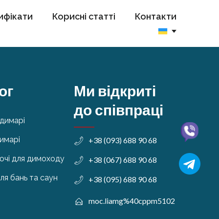
ифікати
Корисні статті
Контакти
ог
Ми відкриті
до співпраці
 димарі
димарі
+38 (093) 688 90 68
чі для димоходу
+38 (067) 688 90 68
ля бань та саун
+38 (095) 688 90 68
moc.liamg%40cppm5102