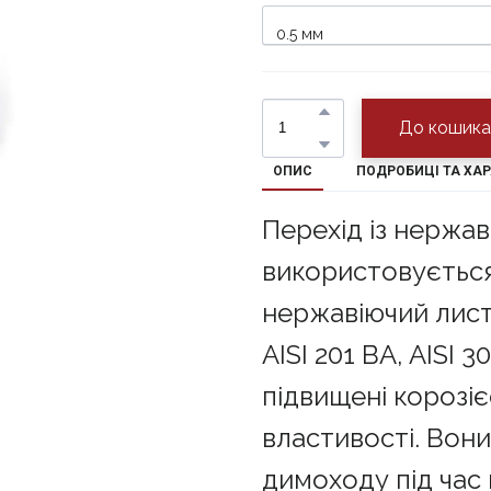
До кошика
ОПИС
ПОДРОБИЦІ ТА ХА
Перехід із нержав
використовується
нержавіючий лист
AISI 201 BA, AISI 3
підвищені корозіє
властивості. Вони
димоходу під час