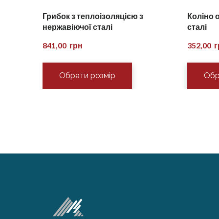
Грибок з теплоізоляцією з
Коліно 
нержавіючої сталі
сталі
841,00  грн
352,00  
Обрати розмір
Обр