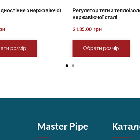
одностінне з нержавіючої
Регулятор тяги з теплоізол
нержавіючої сталі
грн
2 135,00  грн
ати розмір
Обрати розмір
Master Pipe
Катал