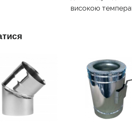
високою темпера
атися